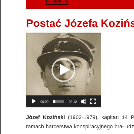
Postać Józefa Koziń
Odtwarzacz
video
00:00
00:12
Józef Koziński
(1902-1979), kapitan 14 P.
ramach harcerstwa konspiracyjnego brał udz