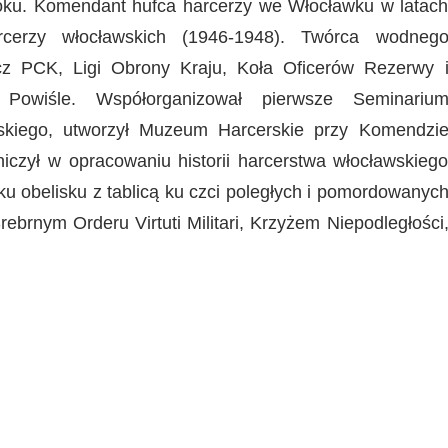
 roku. Komendant hufca harcerzy we Włocławku w latac
cerzy włocławskich (1946-1948). Twórca wodneg
cz PCK, Ligi Obrony Kraju, Koła Oficerów Rezerwy 
go Powiśle. Współorganizował pierwsze Seminariu
wskiego, utworzył Muzeum Harcerskie przy Komendzi
niczył w opracowaniu historii harcerstwa włocławskieg
ku obelisku z tablicą ku czci poległych i pomordowanyc
ebrnym Orderu Virtuti Militari, Krzyżem Niepodległości