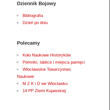
h
Dziennik Bojowy
o
Bibliografia
i
Dzień po dniu
m
e
o
Polecamy
h
,
Koło Naukowe Historyków
Pomniki, tablice i miejsca pamięci
Włocławskie Towarzystwo
Naukowe
M Z K i D we Włocławku
14 PP Ziemi Kujawskiej